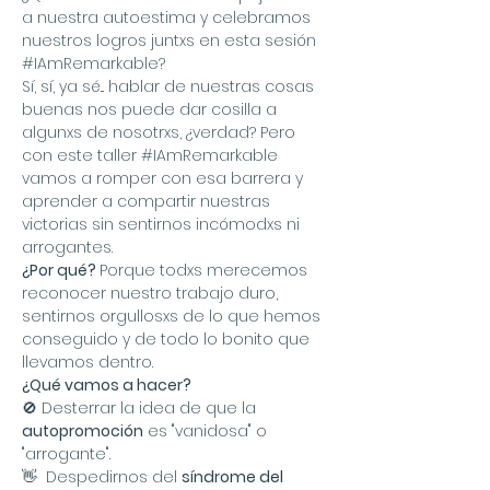
a nuestra autoestima y celebramos 
nuestros logros juntxs en esta sesión 
#IAmRemarkable
?
Sí, sí, ya sé... hablar de nuestras cosas 
buenas nos puede dar cosilla a 
algunxs de nosotrxs, ¿verdad? Pero 
con este taller 
#IAmRemarkable
vamos a romper con esa barrera y 
aprender a compartir nuestras 
victorias sin sentirnos incómodxs ni 
arrogantes.
¿Por qué? 
Porque todxs merecemos 
reconocer nuestro trabajo duro, 
sentirnos orgullosxs de lo que hemos 
conseguido y de todo lo bonito que 
llevamos dentro.
¿Qué vamos a hacer?
🚫 Desterrar la idea de que la 
autopromoción
 es "vanidosa" o 
"arrogante".
👋  Despedirnos del 
síndrome del 