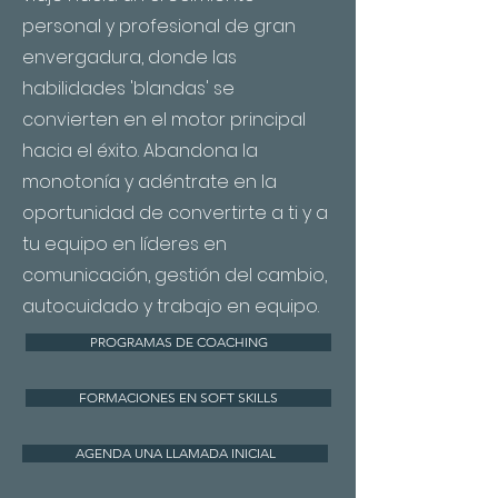
personal y profesional de gran
envergadura, donde las
habilidades 'blandas' se
convierten en el motor principal
hacia el éxito. Abandona la
monotonía y adéntrate en la
oportunidad de convertirte a ti y a
tu equipo en líderes en
comunicación, gestión del cambio,
autocuidado y trabajo en equipo.
PROGRAMAS DE COACHING
FORMACIONES EN SOFT SKILLS
AGENDA UNA LLAMADA INICIAL