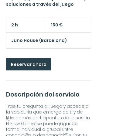
soluciones a través del juego
160
euros
2 h
2
160 €
h
Juno House (Barcelona)
Reservar ahora
Descripción del servicio
Trae tu pregunta al juego y accede a
la sabiduría que emerge de ti y de
l@s demás participantes de la sesión.
El Flow Game se puede jugar de
forma individual o grupal. Entre
conocid@s o desconocid@s. Con tu