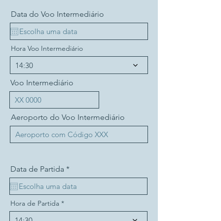
Data do Voo Intermediário
Hora Voo Intermediário
14:30
Voo Intermediário
Aeroporto do Voo Intermediário
r
Data de Partida
*
e
q
u
i
Hora de Partida
r
e
14:30