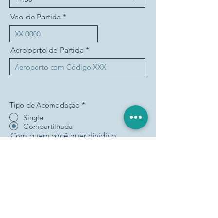
d
Voo de Partida
Aeroporto de Partida
Tipo de Acomodação
*
Single
Compartilhada
Com quem você quer dividir o
quarto?
Escolha a Cama (acom. compart.)
1 Cama de Casal
2 Camas Individuais