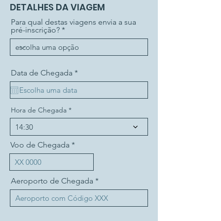
DETALHES DA VIAGEM
Para qual destas viagens envia a sua
pré-inscrição?
r
Data de Chegada
*
e
q
u
i
Hora de Chegada
r
e
14:30
d
Voo de Chegada
Aeroporto de Chegada