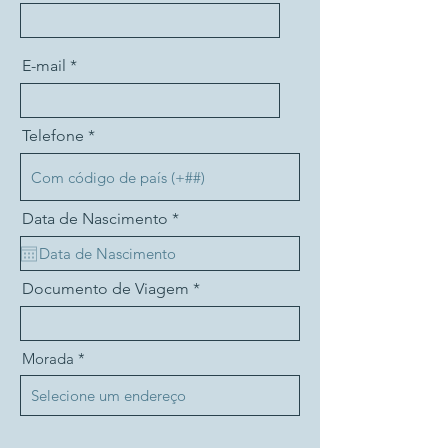
E-mail
Telefone
r
Data de Nascimento
*
e
q
u
i
Documento de Viagem
r
e
d
Morada